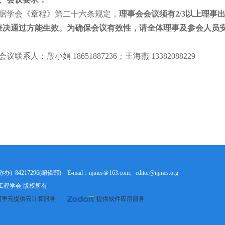
据学会《章程》第二十六条规定，
理事会会议须有2/3以上理事
表决通过方能生效。为确保会议有效性，请全
体理事及参会人员
议联系人：殷小娟 18651887236；王海燕 13382088229
 84217296(编辑部) E-mail：njmes＠163.com、editor@njmes.org
d. 南京机械工程学会 版权所有
里云提供云计算服务
提供软件应用服务